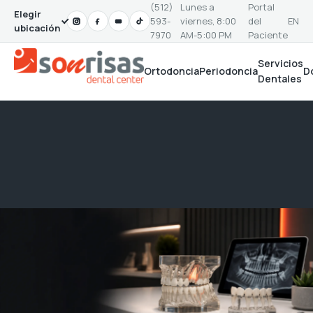
(512)
Lunes a
Portal
Elegir
593-
viernes, 8:00
del
EN
ubicación
7970
AM-5:00 PM
Paciente
Servicios
Ortodoncia
Periodoncia
D
Dentales